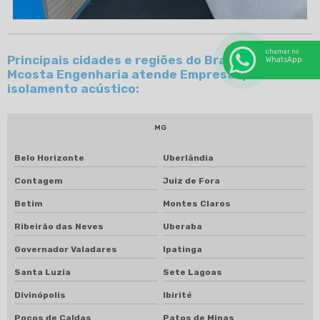
chamar no
Principais cidades e regiões do Brasil onde a
WhatsApp
Mcosta Engenharia atende Empresa que faz
isolamento acústico:
MG
Belo Horizonte
Uberlândia
Contagem
Juiz de Fora
Betim
Montes Claros
Ribeirão das Neves
Uberaba
Governador Valadares
Ipatinga
Santa Luzia
Sete Lagoas
Divinópolis
Ibirité
Poços de Caldas
Patos de Minas