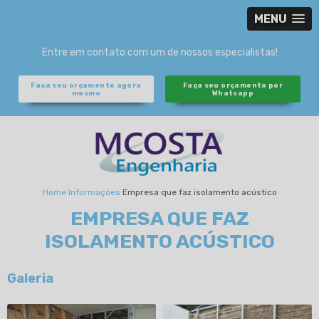
MENU
Entre em contato com um de nossos especialistas!
Faça seu orçamento agora
Faça seu orçamento por
mesmo
Whatsapp
Home
Informações
Empresa que faz isolamento acústico
EMPRESA QUE FAZ
ISOLAMENTO ACÚSTICO
Galeria