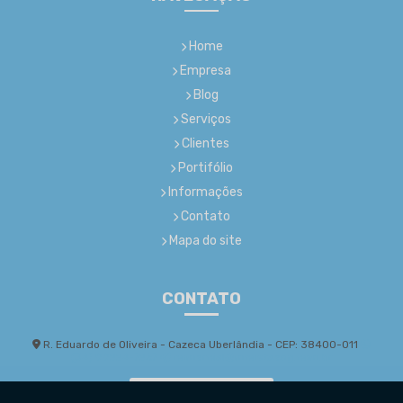
Home
Empresa
Blog
Serviços
Clientes
Portifólio
Informações
Contato
Mapa do site
CONTATO
R. Eduardo de Oliveira - Cazeca Uberlândia - CEP: 38400-011
(34) 99224-7267
comercial@mcostaeng.com.br
Envie sua mensagem!