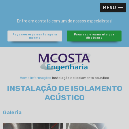
MENU
Entre em contato com um de nossos especialistas!
Faça seu orçamento agora
Faça seu orçamento por
mesmo
Whatsapp
Home
Informações
Instalação de isolamento acústico
INSTALAÇÃO DE ISOLAMENTO
ACÚSTICO
Galeria