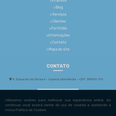
Empresa
Blog
Serviços
Clientes
Portifólio
Informações
Contato
Mapa do site
CONTATO
R. Eduardo de Oliveira - Cazeca Uberlândia - CEP: 38400-011
(34) 99224-7267
comercial@mcostaeng.com.br
Envie sua mensagem!