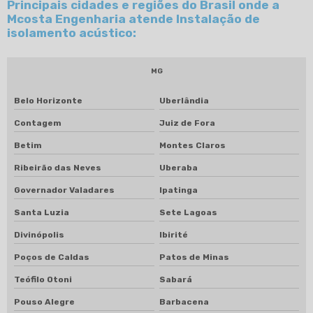
Principais cidades e regiões do Brasil onde a
Mcosta Engenharia atende Instalação de
isolamento acústico:
MG
Belo Horizonte
Uberlândia
Contagem
Juiz de Fora
Betim
Montes Claros
Ribeirão das Neves
Uberaba
Governador Valadares
Ipatinga
Santa Luzia
Sete Lagoas
Divinópolis
Ibirité
Poços de Caldas
Patos de Minas
Teófilo Otoni
Sabará
Pouso Alegre
Barbacena