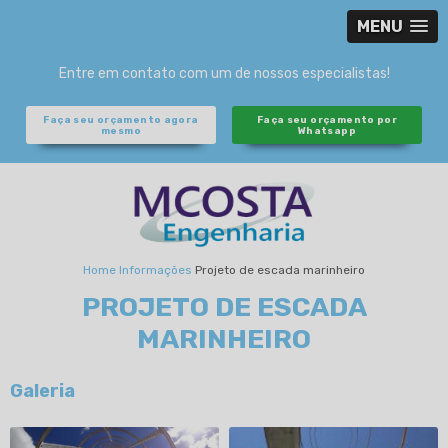
MENU
Entre em contato com um de nossos especialistas!
Faça seu orçamento agora
Faça seu orçamento por
mesmo
Whatsapp
Home
Informações
Projeto de escada marinheiro
PROJETO DE ESCADA
MARINHEIRO
Galeria