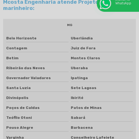
Mcosta Engenharia atende Projeto de escada
WhatsApp
marinheiro:
MG
Belo Horizonte
Uberlândia
Contagem
Juiz de Fora
Betim
Montes Claros
Ribeirão das Neves
Uberaba
Governador Valadares
Ipatinga
Santa Luzia
Sete Lagoas
Divinópolis
Ibirité
Poços de Caldas
Patos de Minas
Teófilo Otoni
Sabará
Pouso Alegre
Barbacena
Varginha
Conselheiro Lafeiete