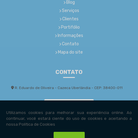
Blog
Serviços
Clientes
Portifólio
Informações
Contato
Mapa do site
CONTATO
R. Eduardo de Oliveira - Cazeca Uberlândia - CEP: 38400-011
(34) 99224-7267
comercial@mcostaeng.com.br
Envie sua mensagem!
Copyright © Mcosta Engenharia. (Lei 9610 de 19/02/1998)