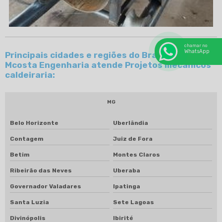
chamar no
WhatsApp
Principais cidades e regiões do Brasil onde a
Mcosta Engenharia atende Projetos mecânicos
caldeiraria:
MG
Belo Horizonte
Uberlândia
Contagem
Juiz de Fora
Betim
Montes Claros
Ribeirão das Neves
Uberaba
Governador Valadares
Ipatinga
Santa Luzia
Sete Lagoas
Divinópolis
Ibirité