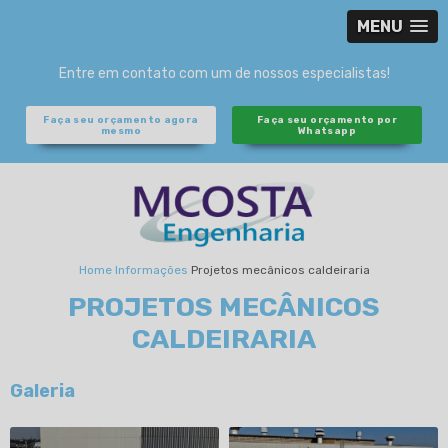
MENU
Entre em contato com um de nossos especialistas!
Faça seu orçamento agora
Faça seu orçamento por
mesmo
Whatsapp
Home
Informações
Projetos mecânicos caldeiraria
PROJETOS MECÂNICOS
CALDEIRARIA
Galeria